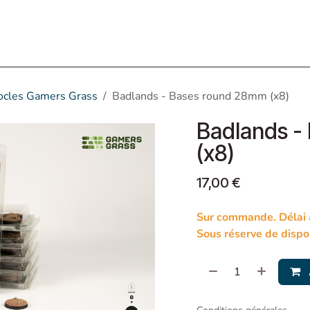
Assos partenaires
Événements
Contactez-nous
ocles Gamers Grass
Badlands - Bases round 28mm (x8)
Badlands -
(x8)
17,00
€
Sur commande. Délai à
Sous réserve de dispon