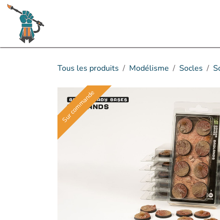
Se rendre au contenu
Boutique
Rumeurs & sorties à venir
Tous les produits
Modélisme
Socles
S
Sur commande