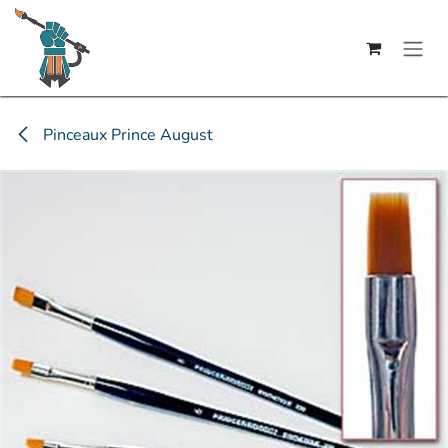
Se rendre au contenu
Pinceaux Prince August