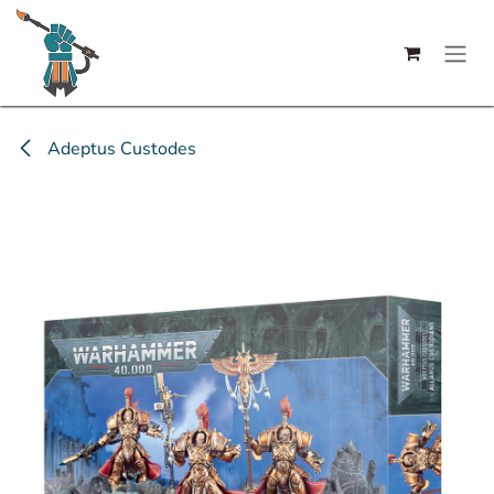
Se rendre au contenu
Adeptus Custodes