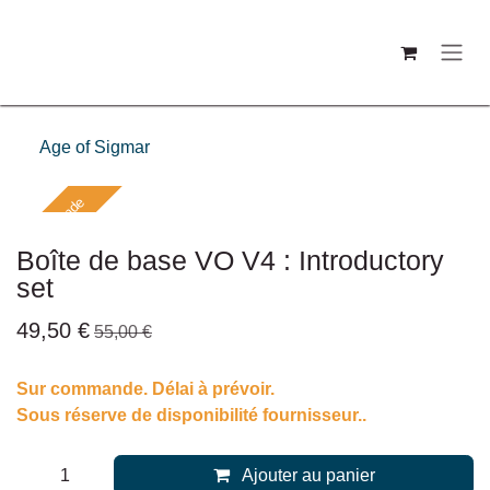
Se rendre au contenu
Age of Sigmar
Sur commande
Boîte de base VO V4 : Introductory
set
49,50
€
55,00
€
Sur commande. Délai à prévoir.
Sous réserve de disponibilité fournisseur..
Ajouter au panier