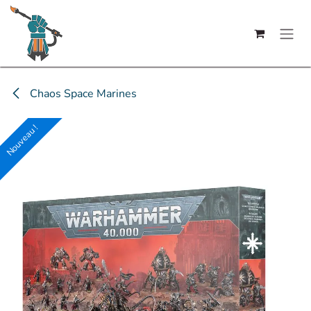
Se rendre au contenu
Chaos Space Marines
Nouveau !