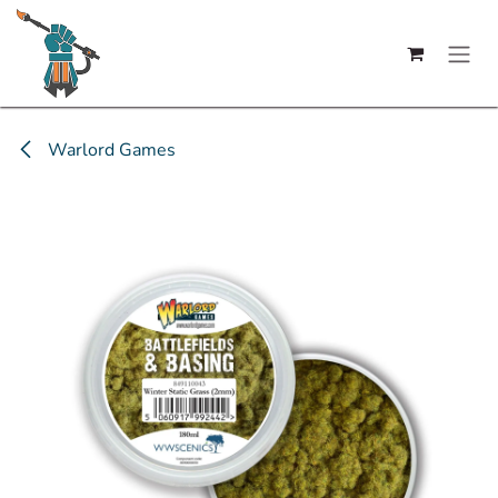
Se rendre au contenu
Warlord Games