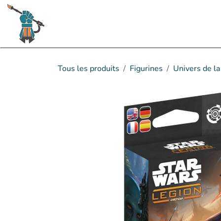
Se rendre au contenu
Boutique
Rumeurs & sorties à venir
Tous les produits
Figurines
Univers de l