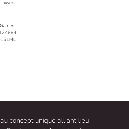
rs ouvrés
 Games
134884
151ML
au concept unique alliant lieu