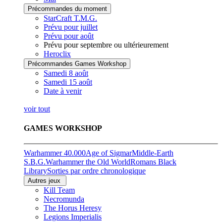
Précommandes du moment
StarCraft T.M.G.
Prévu pour juillet
Prévu pour août
Prévu pour septembre ou ultérieurement
Heroclix
Précommandes Games Workshop
Samedi 8 août
Samedi 15 août
Date à venir
voir tout
GAMES WORKSHOP
Warhammer 40.000
Age of Sigmar
Middle-Earth
S.B.G.
Warhammer the Old World
Romans Black
Library
Sorties par ordre chronologique
Autres jeux
Kill Team
Necromunda
The Horus Heresy
Legions Imperialis