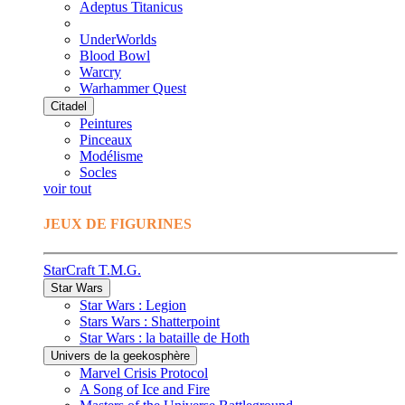
Adeptus Titanicus
UnderWorlds
Blood Bowl
Warcry
Warhammer Quest
Citadel
Peintures
Pinceaux
Modélisme
Socles
voir tout
JEUX DE FIGURINES
StarCraft T.M.G.
Star Wars
Star Wars : Legion
Stars Wars : Shatterpoint
Star Wars : la bataille de Hoth
Univers de la geekosphère
Marvel Crisis Protocol
A Song of Ice and Fire