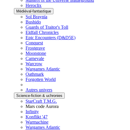
Masters of the Universe Battleground
Heroclix
Médiéval-fantastique
Sol Braynïa
Bushido
Guards of Traitor's Toll
Eldfall Chronicles
Epic Encounters (D&D5E)
Conquest
Frostgrave
Moonstone
Carnevale
Warcrow
Wargames Atlantic
Oathmark
Forgotten World
Autres univers
Science-fiction & uchronies
StarCraft T.M.G.
Mars code Aurora
Infinity
Konflikt '47
Warmachine
Wargames Atlantic