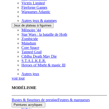
Victrix Limited
Fireforge Games
Wargames Atlantic
Autres jeux & gammes
Jeux de plateau à figurines
Mémoire '44
Star Wars : la bataille de Hoth
Zombicide
Maladum
Core Space
Tainted Grail
Cthlhu Death May Die
S.T.A.L.K.E.R.
Heroes of Might & magic III
Autres jeux
voir tout
MODÉLISME
Bustes & figurines de prestige
Feutres & marqueurs
Peintures acryliques