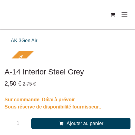
Se rendre au contenu
AK 3Gen Air
Sur commande
A-14 Interior Steel Grey
2,50
€
2,75
€
Sur commande. Délai à prévoir.
Sous réserve de disponibilité fournisseur..
Ajouter au panier