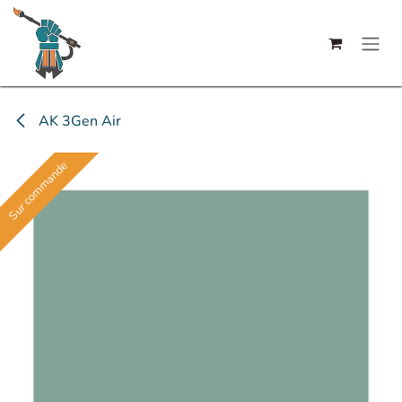
Se rendre au contenu
AK 3Gen Air
Sur commande