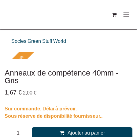
Se rendre au contenu
Socles Green Stuff World
Sur commande
Anneaux de compétence 40mm -
Gris
1,67
€
2,00
€
Sur commande. Délai à prévoir.
Sous réserve de disponibilité fournisseur..
Ajouter au panier