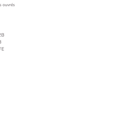
rs ouvrés
2B
B
FE