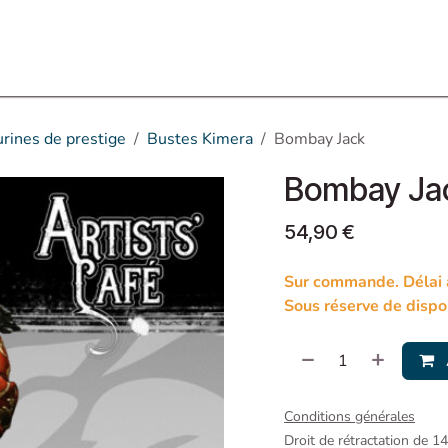
Assos partenaires
Événements
Contactez-nous
urines de prestige
Bustes Kimera
Bombay Jack
Bombay Ja
54,90
€
Sur commande. Délai à
Sous réserve de dispon
Conditions générales
Droit de rétractation de 1