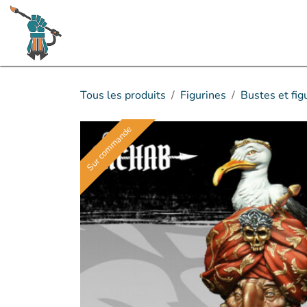
Se rendre au contenu
Boutique
Rumeurs & sorties à venir
Tous les produits
Figurines
Bustes et fig
Sur commande