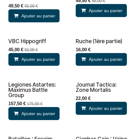
49,50
€
55,00
€
49,50
€
55,00
€
Ajouter au panier
Ajouter au panier
VBC Hippogriff
Ruche (1ère partie)
Nouveau !
Nouveau !
45,00
€
16,00
€
50,00
€
Ajouter au panier
Ajouter au panier
Legiones Astartes:
Journal Tactica:
Nouveau !
Nouveau !
Maximus Battle
Zone Mortalis
Group
22,00
€
157,50
€
175,00
€
Ajouter au panier
Ajouter au panier
Bataillon : Essaim
Ciaphas Cain : Vaine