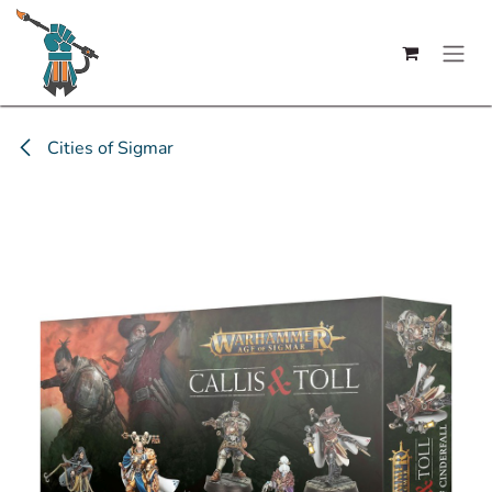
Se rendre au contenu
Cities of Sigmar