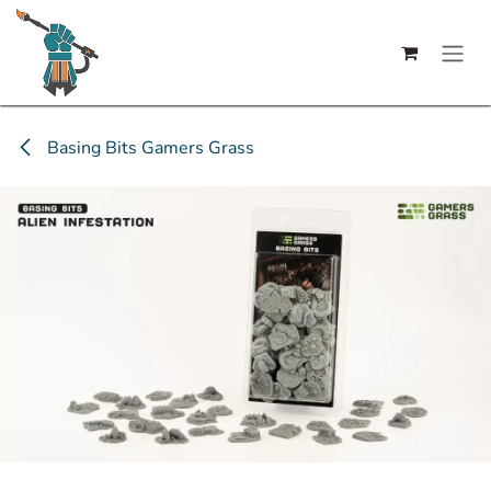
Se rendre au contenu
Basing Bits Gamers Grass