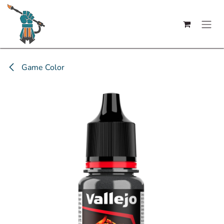
Se rendre au contenu
Game Color